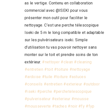
as le vertige. Contenu en collaboration
commercial avec @ISEKI pour vous
présenter mon outil pour faciliter le
nettoyage. C’est une perche télescopique
Iseki de 5 m le long compatible et adaptable
sur les pulvérisateurs iseki. Simple
d’utilisation tu vas pouvoir nettoyer sans
monter sur le toit et prendre soins de ton
extérieur.
#nettoyer
#clean
#cleaning
#entretien
#toit
#toiture
#nettoyage
#ardoise
#tuile
#toiture
#astuces
#conseils
#entretien
#exterieur
#outdoor
#iseki
#perche
#perchetelescopique
#pulverisateur
#exterieur
#mousse
#mousseverte
#taches
#noir
#fy
#fyp