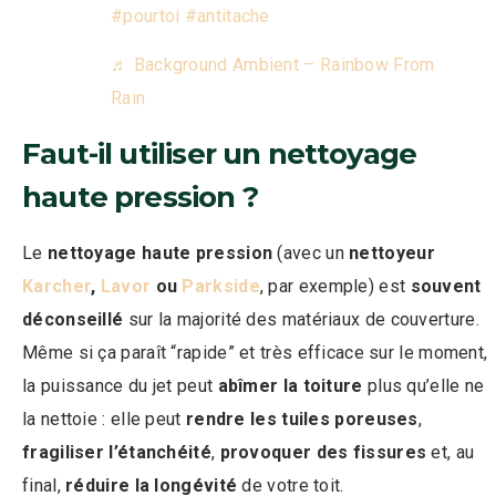
#pourtoi
#antitache
♬ Background Ambient – Rainbow From
Rain
Faut-il utiliser un nettoyage
haute pression ?
Le
nettoyage haute pression
(avec un
nettoyeur
Karcher
,
Lavor
ou
Parkside
, par exemple) est
souvent
déconseillé
sur la majorité des matériaux de couverture.
Même si ça paraît “rapide” et très efficace sur le moment,
la puissance du jet peut
abîmer la toiture
plus qu’elle ne
la nettoie : elle peut
rendre les tuiles poreuses
,
fragiliser l’étanchéité
,
provoquer des fissures
et, au
final,
réduire la longévité
de votre toit.