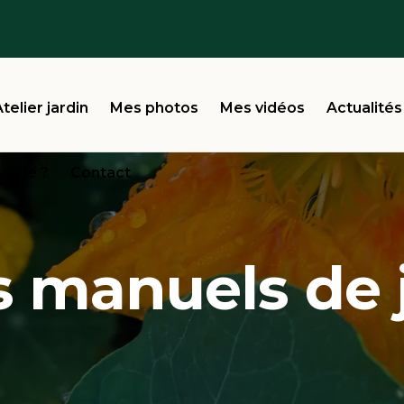
telier jardin
Mes photos
Mes vidéos
Actualités
uis-je ?
Contact
s manuels de 