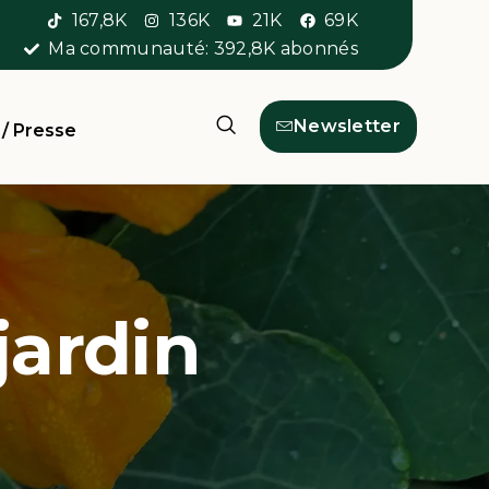
167,8K
136K
21K
69K
Ma communauté: 392,8K abonnés
Newsletter
 / Presse
jardin