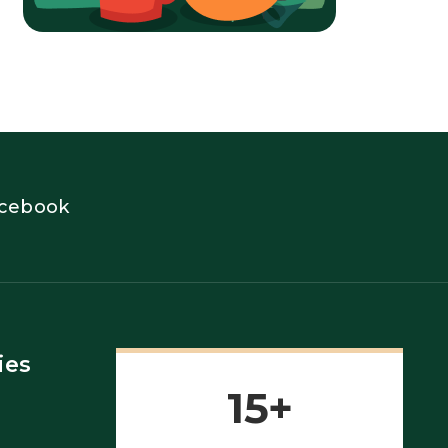
cebook
ies
15+